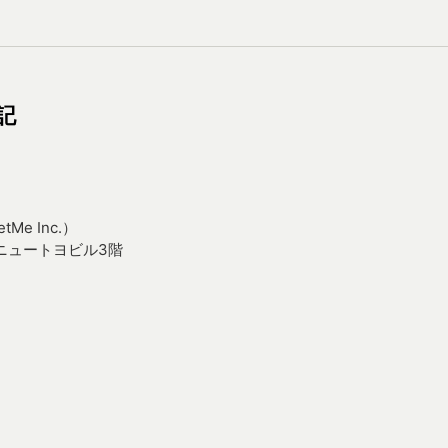
記
Me Inc.）
 ニュートヨビル3階