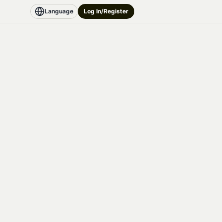
Language
Log In/Register